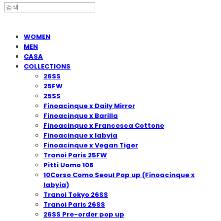
WOMEN
MEN
CASA
COLLECTIONS
26SS
25FW
25SS
Finoacinque x Daily Mirror
Finoacinque x Barilla
Finoacinque x Francesca Cottone
Finoacinque x Iabyia
Finoacinque x Vegan Tiger
Tranoi Paris 25FW
Pitti Uomo 108
10Corso Como Seoul Pop up (Finoacinque x
Iabyia)
Tranoi Tokyo 26SS
Tranoi Paris 26SS
26SS Pre-order pop up