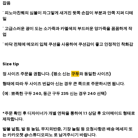
잡음
˙ 피노아친퀘의 심볼이 자그맣게 새겨진 뒷쪽 손잡이 부분과 안쪽 지퍼 디테
일
˙ 고급스러운 광이 도는 소가죽과 카멜색의 부드러운 양가죽을 꼼꼼하게 작
업
˙ 바닥 전체에 메모리 입체 쿠션을 사용하여 쿠션감이 좋고 안정적인 착화감
Size tip
정 사이즈 주문을 권합니다. (평소 신는
구두
와 동일한 사이즈)
형태에 따라 두 사이즈 번갈아 신는 경우 큰 쪽으로 주문하시면 됩니다.
(예 : 뾰족한 구두 240, 둥근 구두 235 신는 경우 240 선택)
*주문 확인 후 디자이너가 개별 연락을 통하여 1:1 상담 후 오더메이드 형태로
제작합니다.
발볼 넓힘, 발 등 높임, 무지외반증, 기장 늘림 등 요청사항은 배송 메세지 또
는 카카오챗 @스튜디오피노 로 남겨주시기 바랍니다.