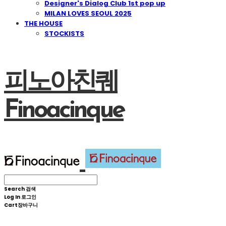
Designer's Dialog Club 1st pop up
MILAN LOVES SEOUL 2025
THE HOUSE
STOCKISTS
피노아친퀘
Finoacinque
Search
검색
Log In
로그인
Cart
장바구니