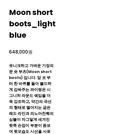
Moon short
boots_light
blue
648,000원
유니크하고 가벼운 기장의
문 숏 부츠(Moon short
boots) 입니다. 앞 코 부
터 한 바퀴를 돌아 볼드하
게 감싸주는 파이핑은 시
그니처 라운드 쉐입을 더
욱 강조하고, 약간의 곡선
의 형태로 떨어지는 굽은
레드 라인과 피노아친퀘의
심볼이 자그맣게 새겨진
뒷쪽 손잡이 부분이 돋보
여 뒷모습도 시선을 사로