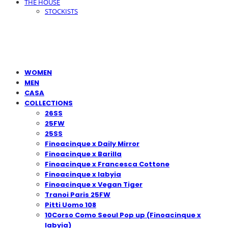
THE HOUSE
STOCKISTS
WOMEN
MEN
CASA
COLLECTIONS
26SS
25FW
25SS
Finoacinque x Daily Mirror
Finoacinque x Barilla
Finoacinque x Francesca Cottone
Finoacinque x Iabyia
Finoacinque x Vegan Tiger
Tranoi Paris 25FW
Pitti Uomo 108
10Corso Como Seoul Pop up (Finoacinque x
Iabyia)