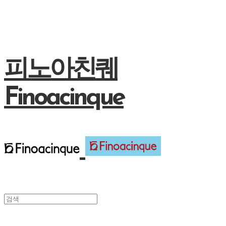
피노아친퀘
Finoacinque