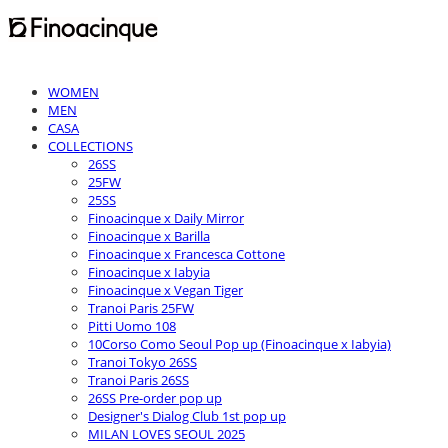
WOMEN
MEN
CASA
COLLECTIONS
26SS
25FW
25SS
Finoacinque x Daily Mirror
Finoacinque x Barilla
Finoacinque x Francesca Cottone
Finoacinque x Iabyia
Finoacinque x Vegan Tiger
Tranoi Paris 25FW
Pitti Uomo 108
10Corso Como Seoul Pop up (Finoacinque x Iabyia)
Tranoi Tokyo 26SS
Tranoi Paris 26SS
26SS Pre-order pop up
Designer's Dialog Club 1st pop up
MILAN LOVES SEOUL 2025