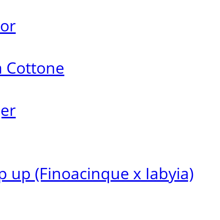
ror
a Cottone
ger
 up (Finoacinque x Iabyia)