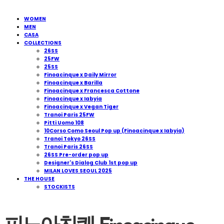
WOMEN
MEN
CASA
COLLECTIONS
26SS
25FW
25SS
Finoacinque x Daily Mirror
Finoacinque x Barilla
Finoacinque x Francesca Cottone
Finoacinque x Iabyia
Finoacinque x Vegan Tiger
Tranoi Paris 25FW
Pitti Uomo 108
10Corso Como Seoul Pop up (Finoacinque x Iabyia)
Tranoi Tokyo 26SS
Tranoi Paris 26SS
26SS Pre-order pop up
Designer's Dialog Club 1st pop up
MILAN LOVES SEOUL 2025
THE HOUSE
STOCKISTS