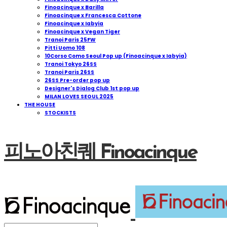
Finoacinque x Barilla
Finoacinque x Francesca Cottone
Finoacinque x Iabyia
Finoacinque x Vegan Tiger
Tranoi Paris 25FW
Pitti Uomo 108
10Corso Como Seoul Pop up (Finoacinque x Iabyia)
Tranoi Tokyo 26SS
Tranoi Paris 26SS
26SS Pre-order pop up
Designer's Dialog Club 1st pop up
MILAN LOVES SEOUL 2025
THE HOUSE
STOCKISTS
피노아친퀘 Finoacinque