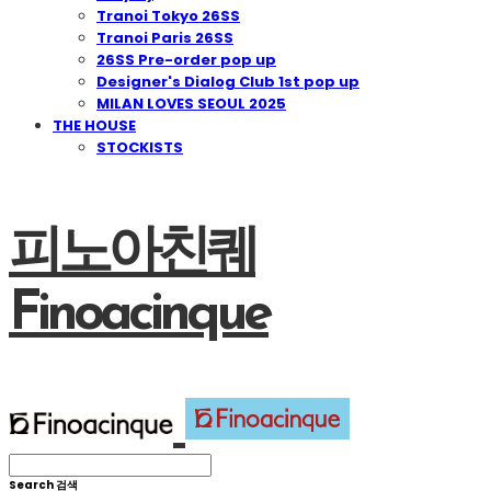
Tranoi Tokyo 26SS
Tranoi Paris 26SS
26SS Pre-order pop up
Designer's Dialog Club 1st pop up
MILAN LOVES SEOUL 2025
THE HOUSE
STOCKISTS
피노아친퀘
Finoacinque
Search
검색