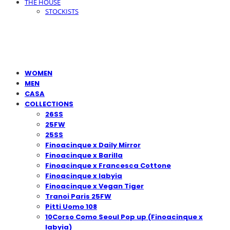
THE HOUSE
STOCKISTS
WOMEN
MEN
CASA
COLLECTIONS
26SS
25FW
25SS
Finoacinque x Daily Mirror
Finoacinque x Barilla
Finoacinque x Francesca Cottone
Finoacinque x Iabyia
Finoacinque x Vegan Tiger
Tranoi Paris 25FW
Pitti Uomo 108
10Corso Como Seoul Pop up (Finoacinque x
Iabyia)