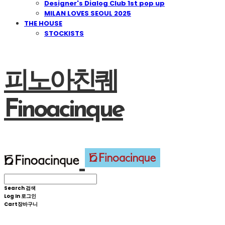
Designer's Dialog Club 1st pop up
MILAN LOVES SEOUL 2025
THE HOUSE
STOCKISTS
피노아친퀘
Finoacinque
Search
검색
Log In
로그인
Cart
장바구니