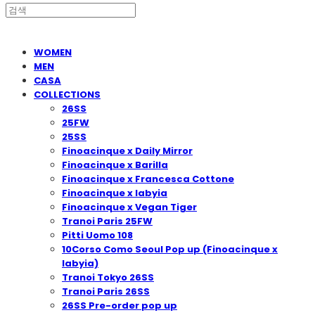
WOMEN
MEN
CASA
COLLECTIONS
26SS
25FW
25SS
Finoacinque x Daily Mirror
Finoacinque x Barilla
Finoacinque x Francesca Cottone
Finoacinque x Iabyia
Finoacinque x Vegan Tiger
Tranoi Paris 25FW
Pitti Uomo 108
10Corso Como Seoul Pop up (Finoacinque x
Iabyia)
Tranoi Tokyo 26SS
Tranoi Paris 26SS
26SS Pre-order pop up