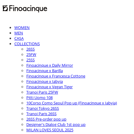
WOMEN
MEN
CASA
COLLECTIONS
26SS
25FW
25SS
Finoacinque x Daily Mirror
Finoacinque x Barilla
Finoacinque x Francesca Cottone
Finoacinque x Iabyia
Finoacinque x Vegan Tiger
Tranoi Paris 25FW
Pitti Uomo 108
10Corso Como Seoul Pop up (Finoacinque x Iabyia)
Tranoi Tokyo 26SS
Tranoi Paris 26SS
26SS Pre-order pop up
Designer's Dialog Club 1st pop up
MILAN LOVES SEOUL 2025