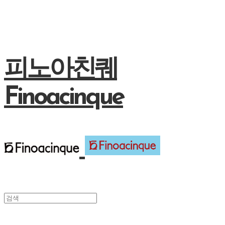
피노아친퀘
Finoacinque