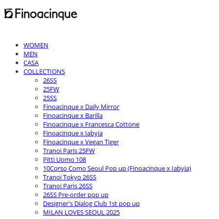
WOMEN
MEN
CASA
COLLECTIONS
26SS
25FW
25SS
Finoacinque x Daily Mirror
Finoacinque x Barilla
Finoacinque x Francesca Cottone
Finoacinque x Iabyia
Finoacinque x Vegan Tiger
Tranoi Paris 25FW
Pitti Uomo 108
10Corso Como Seoul Pop up (Finoacinque x Iabyia)
Tranoi Tokyo 26SS
Tranoi Paris 26SS
26SS Pre-order pop up
Designer's Dialog Club 1st pop up
MILAN LOVES SEOUL 2025