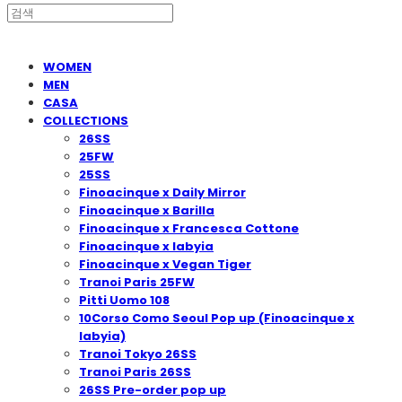
WOMEN
MEN
CASA
COLLECTIONS
26SS
25FW
25SS
Finoacinque x Daily Mirror
Finoacinque x Barilla
Finoacinque x Francesca Cottone
Finoacinque x Iabyia
Finoacinque x Vegan Tiger
Tranoi Paris 25FW
Pitti Uomo 108
10Corso Como Seoul Pop up (Finoacinque x
Iabyia)
Tranoi Tokyo 26SS
Tranoi Paris 26SS
26SS Pre-order pop up