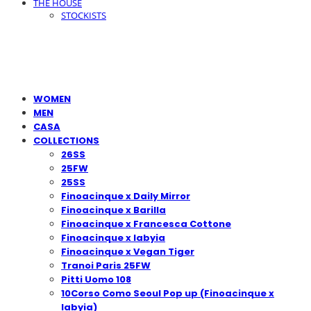
THE HOUSE
STOCKISTS
WOMEN
MEN
CASA
COLLECTIONS
26SS
25FW
25SS
Finoacinque x Daily Mirror
Finoacinque x Barilla
Finoacinque x Francesca Cottone
Finoacinque x Iabyia
Finoacinque x Vegan Tiger
Tranoi Paris 25FW
Pitti Uomo 108
10Corso Como Seoul Pop up (Finoacinque x
Iabyia)