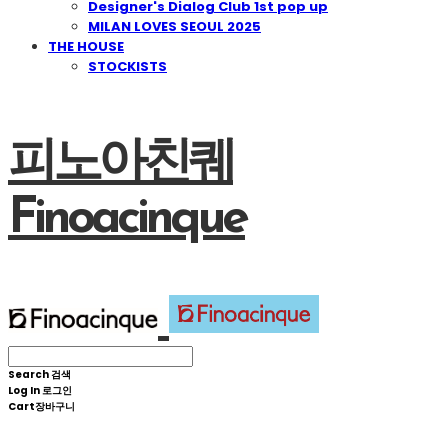
Designer's Dialog Club 1st pop up
MILAN LOVES SEOUL 2025
THE HOUSE
STOCKISTS
피노아친퀘
Finoacinque
Search
검색
Log In
로그인
Cart
장바구니