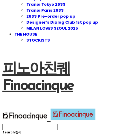
Tranoi Tokyo 26SS
Tranoi Paris 26SS
26SS Pre-order pop up
Designer's Dialog Club 1st pop up
MILAN LOVES SEOUL 2025
THE HOUSE
STOCKISTS
피노아친퀘
Finoacinque
Search
검색