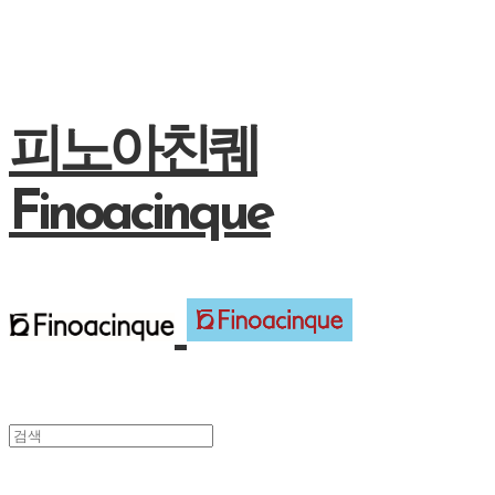
피노아친퀘
Finoacinque