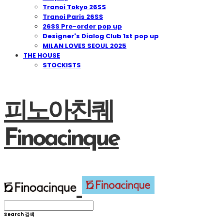
Tranoi Tokyo 26SS
Tranoi Paris 26SS
26SS Pre-order pop up
Designer's Dialog Club 1st pop up
MILAN LOVES SEOUL 2025
THE HOUSE
STOCKISTS
피노아친퀘
Finoacinque
Search
검색