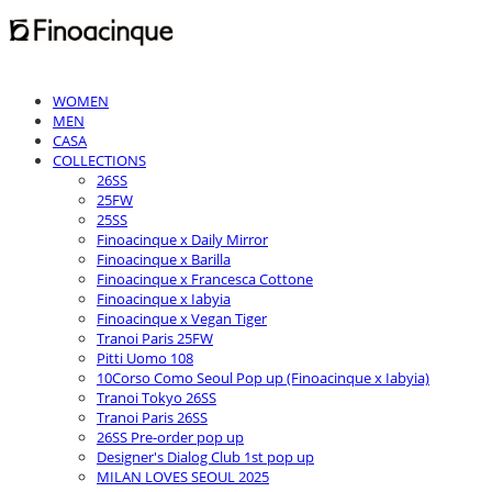
WOMEN
MEN
CASA
COLLECTIONS
26SS
25FW
25SS
Finoacinque x Daily Mirror
Finoacinque x Barilla
Finoacinque x Francesca Cottone
Finoacinque x Iabyia
Finoacinque x Vegan Tiger
Tranoi Paris 25FW
Pitti Uomo 108
10Corso Como Seoul Pop up (Finoacinque x Iabyia)
Tranoi Tokyo 26SS
Tranoi Paris 26SS
26SS Pre-order pop up
Designer's Dialog Club 1st pop up
MILAN LOVES SEOUL 2025