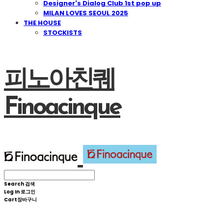
Designer's Dialog Club 1st pop up
MILAN LOVES SEOUL 2025
THE HOUSE
STOCKISTS
피노아친퀘
Finoacinque
Search
검색
Log In
로그인
Cart
장바구니