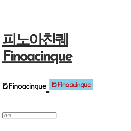
피노아친퀘
Finoacinque