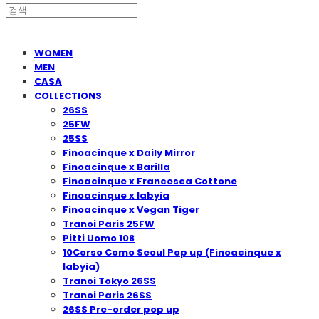
WOMEN
MEN
CASA
COLLECTIONS
26SS
25FW
25SS
Finoacinque x Daily Mirror
Finoacinque x Barilla
Finoacinque x Francesca Cottone
Finoacinque x Iabyia
Finoacinque x Vegan Tiger
Tranoi Paris 25FW
Pitti Uomo 108
10Corso Como Seoul Pop up (Finoacinque x
Iabyia)
Tranoi Tokyo 26SS
Tranoi Paris 26SS
26SS Pre-order pop up