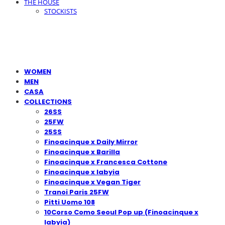
THE HOUSE
STOCKISTS
WOMEN
MEN
CASA
COLLECTIONS
26SS
25FW
25SS
Finoacinque x Daily Mirror
Finoacinque x Barilla
Finoacinque x Francesca Cottone
Finoacinque x Iabyia
Finoacinque x Vegan Tiger
Tranoi Paris 25FW
Pitti Uomo 108
10Corso Como Seoul Pop up (Finoacinque x
Iabyia)