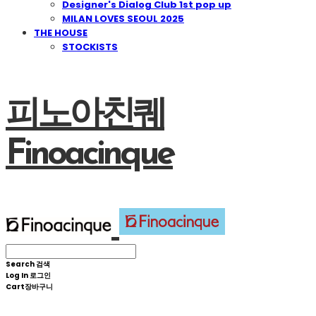
Designer's Dialog Club 1st pop up
MILAN LOVES SEOUL 2025
THE HOUSE
STOCKISTS
피노아친퀘
Finoacinque
Search
검색
Log In
로그인
Cart
장바구니