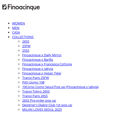
WOMEN
MEN
CASA
COLLECTIONS
26SS
25FW
25SS
Finoacinque x Daily Mirror
Finoacinque x Barilla
Finoacinque x Francesca Cottone
Finoacinque x Iabyia
Finoacinque x Vegan Tiger
Tranoi Paris 25FW
Pitti Uomo 108
10Corso Como Seoul Pop up (Finoacinque x Iabyia)
Tranoi Tokyo 26SS
Tranoi Paris 26SS
26SS Pre-order pop up
Designer's Dialog Club 1st pop up
MILAN LOVES SEOUL 2025