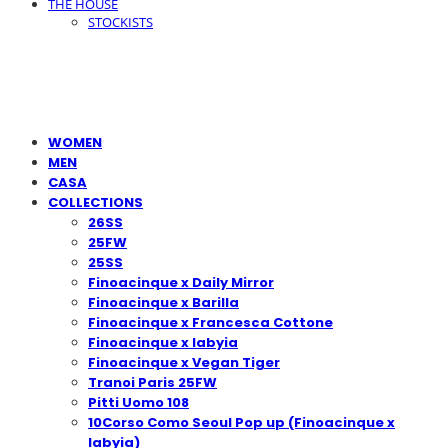
THE HOUSE
STOCKISTS
WOMEN
MEN
CASA
COLLECTIONS
26SS
25FW
25SS
Finoacinque x Daily Mirror
Finoacinque x Barilla
Finoacinque x Francesca Cottone
Finoacinque x Iabyia
Finoacinque x Vegan Tiger
Tranoi Paris 25FW
Pitti Uomo 108
10Corso Como Seoul Pop up (Finoacinque x
Iabyia)