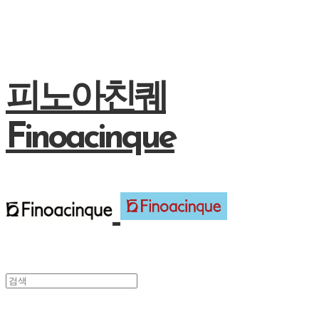
피노아친퀘
Finoacinque