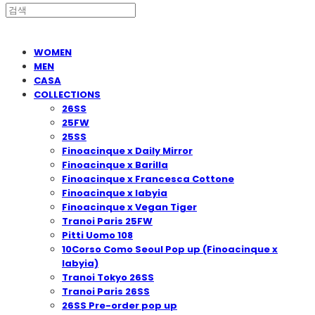
WOMEN
MEN
CASA
COLLECTIONS
26SS
25FW
25SS
Finoacinque x Daily Mirror
Finoacinque x Barilla
Finoacinque x Francesca Cottone
Finoacinque x Iabyia
Finoacinque x Vegan Tiger
Tranoi Paris 25FW
Pitti Uomo 108
10Corso Como Seoul Pop up (Finoacinque x
Iabyia)
Tranoi Tokyo 26SS
Tranoi Paris 26SS
26SS Pre-order pop up