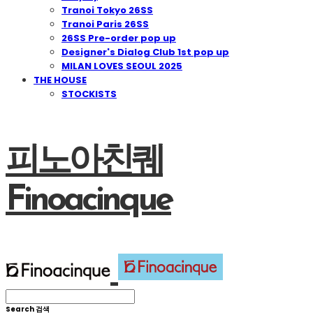
Tranoi Tokyo 26SS
Tranoi Paris 26SS
26SS Pre-order pop up
Designer's Dialog Club 1st pop up
MILAN LOVES SEOUL 2025
THE HOUSE
STOCKISTS
피노아친퀘
Finoacinque
Search
검색