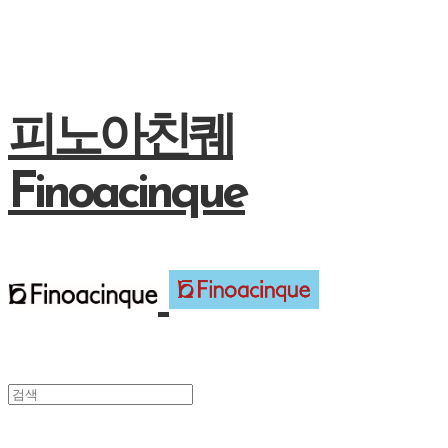
피노아친퀘
Finoacinque