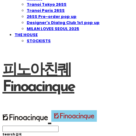
Tranoi Tokyo 26SS
Tranoi Paris 26SS
26SS Pre-order pop up
Designer's Dialog Club 1st pop up
MILAN LOVES SEOUL 2025
THE HOUSE
STOCKISTS
피노아친퀘
Finoacinque
Search
검색