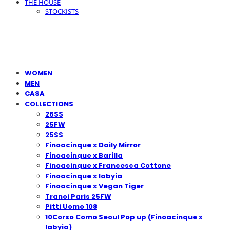
THE HOUSE
STOCKISTS
WOMEN
MEN
CASA
COLLECTIONS
26SS
25FW
25SS
Finoacinque x Daily Mirror
Finoacinque x Barilla
Finoacinque x Francesca Cottone
Finoacinque x Iabyia
Finoacinque x Vegan Tiger
Tranoi Paris 25FW
Pitti Uomo 108
10Corso Como Seoul Pop up (Finoacinque x
Iabyia)