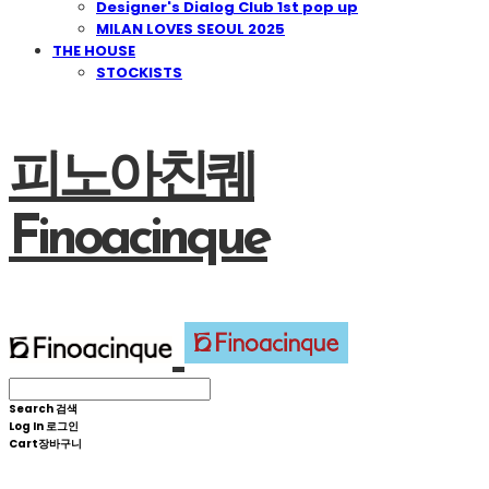
Designer's Dialog Club 1st pop up
MILAN LOVES SEOUL 2025
THE HOUSE
STOCKISTS
피노아친퀘
Finoacinque
Search
검색
Log In
로그인
Cart
장바구니