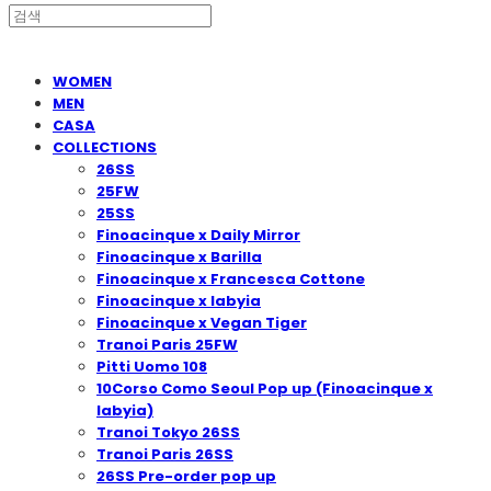
WOMEN
MEN
CASA
COLLECTIONS
26SS
25FW
25SS
Finoacinque x Daily Mirror
Finoacinque x Barilla
Finoacinque x Francesca Cottone
Finoacinque x Iabyia
Finoacinque x Vegan Tiger
Tranoi Paris 25FW
Pitti Uomo 108
10Corso Como Seoul Pop up (Finoacinque x
Iabyia)
Tranoi Tokyo 26SS
Tranoi Paris 26SS
26SS Pre-order pop up