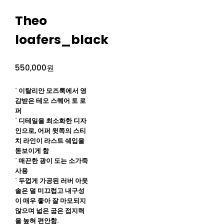
Theo
loafers_black
550,000원
˙ 이탈리안 모즈룩에서 영
감받은 테오 스퀘어 토 로
퍼
˙ 디테일을 최소화한 디자
인으로, 어퍼 윗쪽의 스티
치 라인이 라스트 쉐입을
돋보이게 함
˙ 매끈한 광이 도는 소가죽
사용
˙ 두껍게 가공된 러버 아웃
솔은 덜 미끄럽고 내구성
이 매우 좋아 잘 마모되지
않으며 넓은 굽은 접지력
을 높혀 편안함.