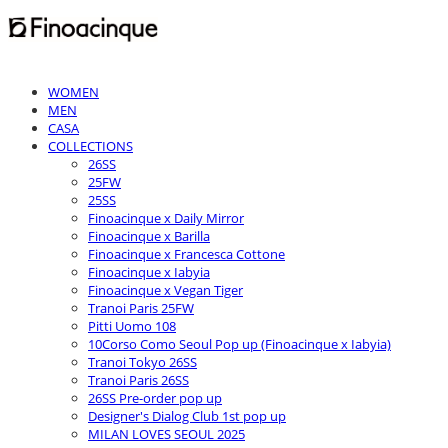
WOMEN
MEN
CASA
COLLECTIONS
26SS
25FW
25SS
Finoacinque x Daily Mirror
Finoacinque x Barilla
Finoacinque x Francesca Cottone
Finoacinque x Iabyia
Finoacinque x Vegan Tiger
Tranoi Paris 25FW
Pitti Uomo 108
10Corso Como Seoul Pop up (Finoacinque x Iabyia)
Tranoi Tokyo 26SS
Tranoi Paris 26SS
26SS Pre-order pop up
Designer's Dialog Club 1st pop up
MILAN LOVES SEOUL 2025