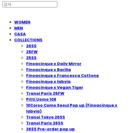
WOMEN
MEN
CASA
COLLECTIONS
26SS
25FW
25SS
Finoacinque x Daily Mirror
Finoacinque x Barilla
Finoacinque x Francesca Cottone
Finoacinque x Iabyia
Finoacinque x Vegan Tiger
Tranoi Paris 25FW
Pitti Uomo 108
10Corso Como Seoul Pop up (Finoacinque x
Iabyia)
Tranoi Tokyo 26SS
Tranoi Paris 26SS
26SS Pre-order pop up