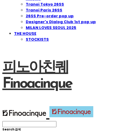
Tranoi Tokyo 26SS
Tranoi Paris 26SS
26SS Pre-order pop up
Designer's Dialog Club 1st pop up
MILAN LOVES SEOUL 2025
THE HOUSE
STOCKISTS
피노아친퀘
Finoacinque
Search
검색