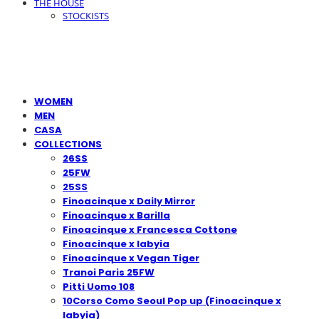
THE HOUSE
STOCKISTS
WOMEN
MEN
CASA
COLLECTIONS
26SS
25FW
25SS
Finoacinque x Daily Mirror
Finoacinque x Barilla
Finoacinque x Francesca Cottone
Finoacinque x Iabyia
Finoacinque x Vegan Tiger
Tranoi Paris 25FW
Pitti Uomo 108
10Corso Como Seoul Pop up (Finoacinque x
Iabyia)