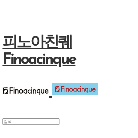
피노아친퀘
Finoacinque