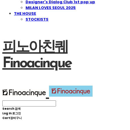
Designer's Dialog Club 1st pop up
MILAN LOVES SEOUL 2025
THE HOUSE
STOCKISTS
피노아친퀘
Finoacinque
Search
검색
Log In
로그인
Cart
장바구니