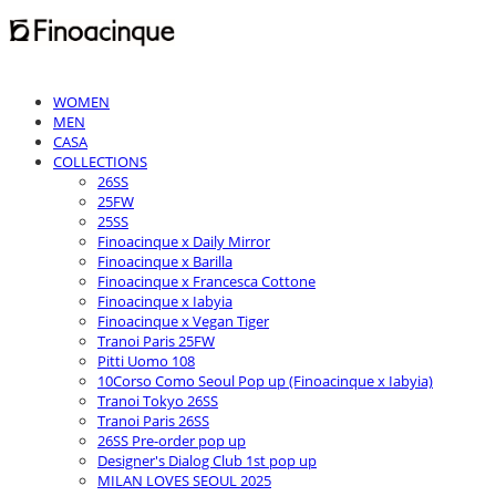
WOMEN
MEN
CASA
COLLECTIONS
26SS
25FW
25SS
Finoacinque x Daily Mirror
Finoacinque x Barilla
Finoacinque x Francesca Cottone
Finoacinque x Iabyia
Finoacinque x Vegan Tiger
Tranoi Paris 25FW
Pitti Uomo 108
10Corso Como Seoul Pop up (Finoacinque x Iabyia)
Tranoi Tokyo 26SS
Tranoi Paris 26SS
26SS Pre-order pop up
Designer's Dialog Club 1st pop up
MILAN LOVES SEOUL 2025